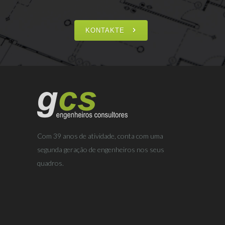
KONTAKTE
Com 39 anos de atividade, conta com uma
segunda geração de engenheiros nos seus
quadros.