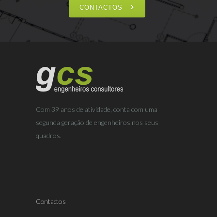
CONTACTOS
Com 39 anos de atividade, conta com uma
segunda geração de engenheiros nos seus
quadros.
Contactos