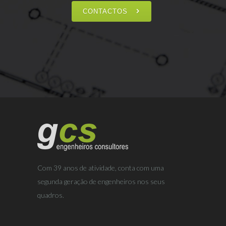
CONTACTOS
Com 39 anos de atividade, conta com uma
segunda geração de engenheiros nos seus
quadros.