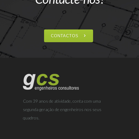
CONTACTOS
Com 39 anos de atividade, conta com uma
segunda geração de engenheiros nos seus
quadros.