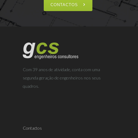
CONTACTOS
Com 39 anos de atividade, conta com uma
segunda geração de engenheiros nos seus
quadros.
Contactos